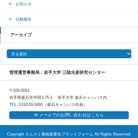
お知らせ
活動報告
アーカイブ
アーカイブ
管理運営事務局：岩手大学 三陸水産研究センター
〒026-0001
岩手県釜石市平田3-75-1 岩手大学 釜石キャンパス内
TEL: 0193-55-5691（釜石キャンパス代表）
✉ メールでのお問い合わせはこちら
Copyright さんりく養殖産業化プラットフォーム All Rights Reserved.