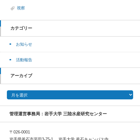
視察
カテゴリー
お知らせ
活動報告
アーカイブ
アーカイブ
管理運営事務局：岩手大学 三陸水産研究センター
〒026-0001
岩手県釜石市平田3-75-1 岩手大学 釜石キャンパス内