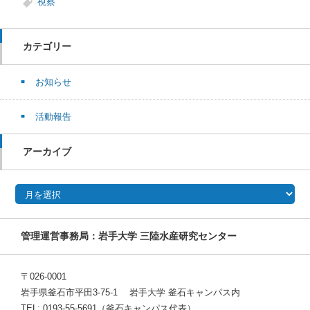
視察
カテゴリー
お知らせ
活動報告
アーカイブ
アーカイブ
管理運営事務局：岩手大学 三陸水産研究センター
〒026-0001
岩手県釜石市平田3-75-1 岩手大学 釜石キャンパス内
TEL: 0193-55-5691（釜石キャンパス代表）