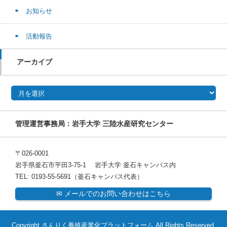
お知らせ
活動報告
アーカイブ
アーカイブ
管理運営事務局：岩手大学 三陸水産研究センター
〒026-0001
岩手県釜石市平田3-75-1 岩手大学 釜石キャンパス内
TEL: 0193-55-5691（釜石キャンパス代表）
✉ メールでのお問い合わせはこちら
Copyright さんりく養殖産業化プラットフォーム All Rights Reserved.